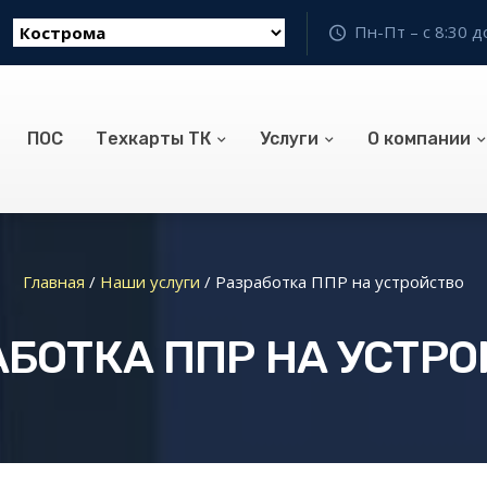
Пн-Пт – с 8:30 д
ПОС
Техкарты ТК
Услуги
О компании
Главная
/
Наши услуги
/
Разработка ППР на устройство
БОТКА ППР НА УСТР