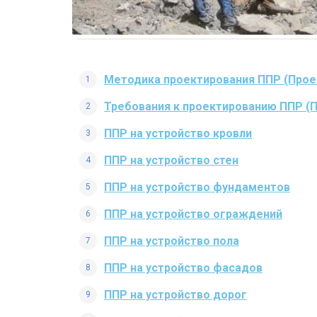
Методика проектирования ППР (Прое
Требования к проектированию ППР (
ППР на устройство кровли
ППР на устройство стен
ППР на устройство фундаментов
ППР на устройство ограждений
ППР на устройство пола
ППР на устройство фасадов
ППР на устройство дорог