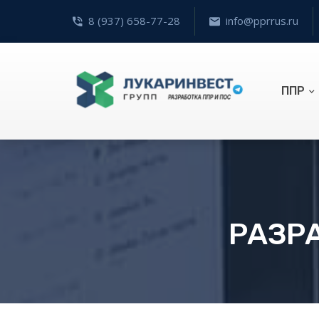
8 (937) 658-77-28
info@pprrus.ru
ППР
РАЗРА