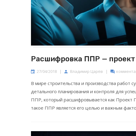
Расшифровка ППР — проект
27/04/2018
|
Владимир Царёв
|
комментар
В мире строительства и производства работ 
детального планирования и контроля для успе
ППР, который расшифровывается как Проект П
такое ППР является его целью и важным факт