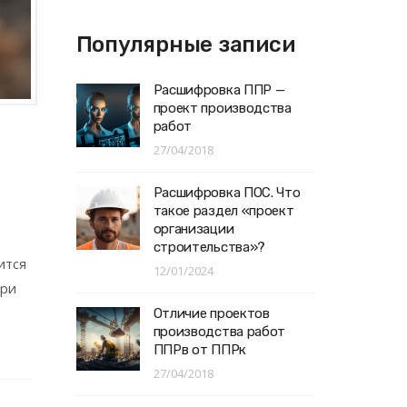
Популярные записи
Расшифровка ППР —
проект производства
работ
27/04/2018
Расшифровка ПОС. Что
такое раздел «проект
организации
строительства»?
ится
12/01/2024
при
.
Отличие проектов
производства работ
ППРв от ППРк
27/04/2018