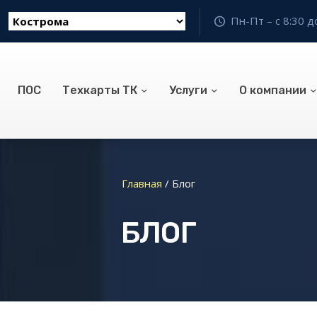
Пн-Пт – с 8:30 д
ПОС
Техкарты ТК
Услуги
О компании
Главная
/
Блог
БЛОГ