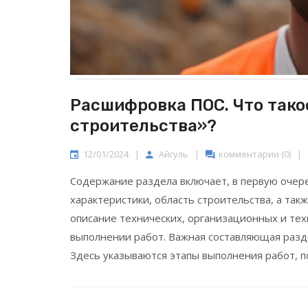
Расшифровка ПОС. Что тако
строительства»?
12/01/2024
|
Айгуль
|
комментарии (0)
|
Содержание раздела включает, в первую очер
характеристики, область строительства, а так
описание технических, организационных и те
выполнении работ. Важная составляющая разде
Здесь указываются этапы выполнения работ, п