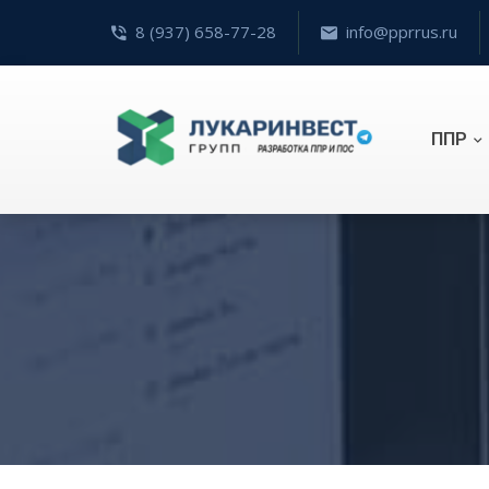
8 (937) 658-77-28
info@pprrus.ru
ППР