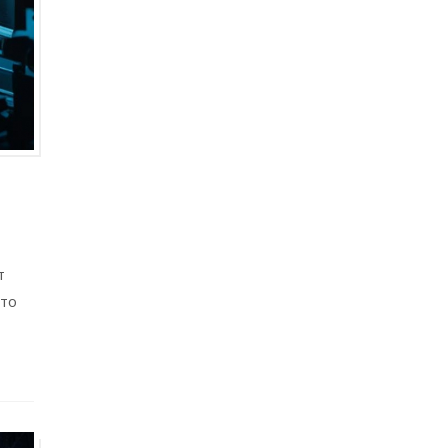
т
это