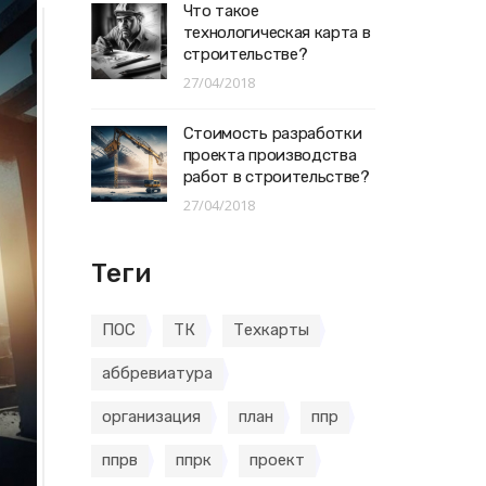
Что такое
технологическая карта в
строительстве?
27/04/2018
Стоимость разработки
проекта производства
работ в строительстве?
27/04/2018
Теги
ПОС
ТК
Техкарты
аббревиатура
организация
план
ппр
ппрв
ппрк
проект