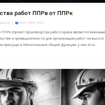
ства работ ППРв от ППРк
ии (0)
|
ППР
,
ППРв
,
ППРк
и ППРк (проект производства работ) крана являются важным
льстве и промышленности для организации работ на высоте 
они присущи и обязательные общие функции, у них есть