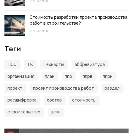
27/04/2018
Стоимость разработки проекта производства
работ в строительстве?
27/04/2018
Теги
ПОС
ТК
Техкарты
аббревиатура
организация
план
ппр
ппрв
ппрк
проект
проект производства работ
раздел
расшифровка
состав
стоимость
строительство
цена