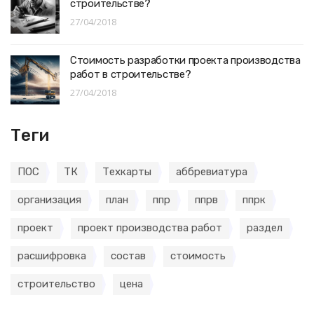
строительстве?
27/04/2018
Стоимость разработки проекта производства
работ в строительстве?
27/04/2018
Теги
ПОС
ТК
Техкарты
аббревиатура
организация
план
ппр
ппрв
ппрк
проект
проект производства работ
раздел
расшифровка
состав
стоимость
строительство
цена