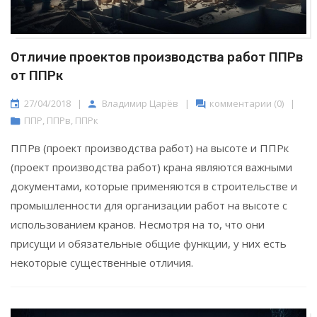
Отличие проектов производства работ ППРв
от ППРк
27/04/2018
|
Владимир Царёв
|
комментарии (0)
|
ППР
,
ППРв
,
ППРк
ППРв (проект производства работ) на высоте и ППРк
(проект производства работ) крана являются важными
документами, которые применяются в строительстве и
промышленности для организации работ на высоте с
использованием кранов. Несмотря на то, что они
присущи и обязательные общие функции, у них есть
некоторые существенные отличия.