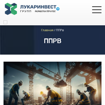
Главная
/
ППРв
ППРВ