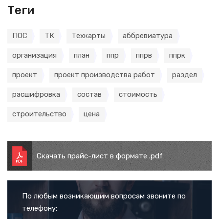
Теги
ПОС
ТК
Техкарты
аббревиатура
организация
план
ппр
ппрв
ппрк
проект
проект производства работ
раздел
расшифровка
состав
стоимость
строительство
цена
Скачать прайс-лист в формате .pdf
По любым возникающим вопросам звоните по
телефону: