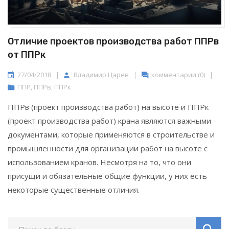
Отличие проектов производства работ ППРв
от ППРк
27/04/2018
|
Владимир Царёв
|
комментарии (0)
|
ППР
,
ППРв
,
ППРк
ППРв (проект производства работ) на высоте и ППРк
(проект производства работ) крана являются важными
документами, которые применяются в строительстве и
промышленности для организации работ на высоте с
использованием кранов. Несмотря на то, что они
присущи и обязательные общие функции, у них есть
некоторые существенные отличия.