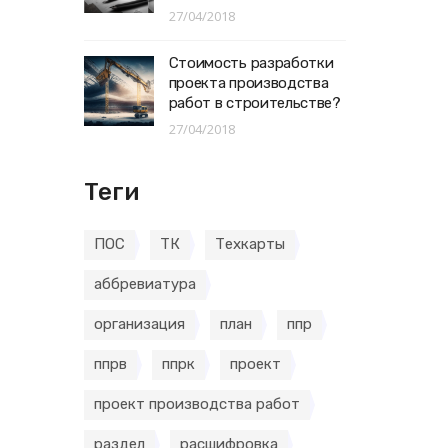
27/04/2018
Стоимость разработки
проекта производства
работ в строительстве?
27/04/2018
Теги
ПОС
ТК
Техкарты
аббревиатура
организация
план
ппр
ппрв
ппрк
проект
проект производства работ
раздел
расшифровка