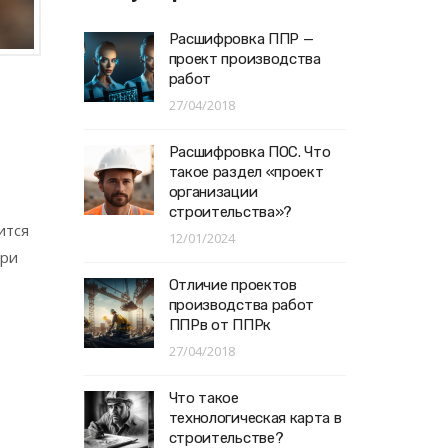
Расшифровка ППР —
проект производства
работ
27/04/2018
Расшифровка ПОС. Что
такое раздел «проект
организации
строительства»?
ится
12/01/2024
при
.
Отличие проектов
производства работ
ППРв от ППРк
27/04/2018
Что такое
технологическая карта в
строительстве?