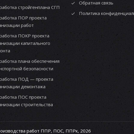
Обратная связь
работка стройгенплана СГП
Политика конфиденциал
работка ПОР проекта
анизации работ
работка ПОКР проекта
анизации капитального
онта
работка плана обеспечения
нспортной безопасности
работка ПОД — проекта
анизации демонтажа
работка ПОС проекта
анизации строительства
роизводства работ ППР, ПОС, ППРк, 2026