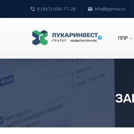
8 (937) 658-77-28
info@pprrus.ru
ППР
ЗА