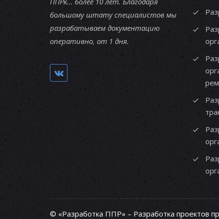
ППРк... более 10 лет. Благодаря
Раз
большому штату специалистов мы
разрабатываем документацию
Раз
оперативно, от 1 дня.
орг
Раз
орг
рем
Раз
тра
Раз
орг
Раз
орг
© «Разработка ППР» – Разработка проектов п