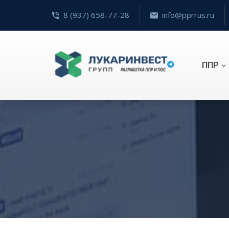
8 (937) 658-77-28
info@pprrus.ru
ППР