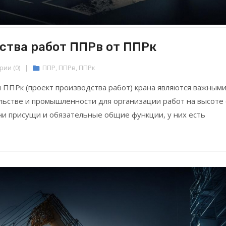
ства работ ППРв от ППРк
ии (0)
|
ППР
,
ППРв
,
ППРк
и ППРк (проект производства работ) крана являются важным
льстве и промышленности для организации работ на высоте 
они присущи и обязательные общие функции, у них есть