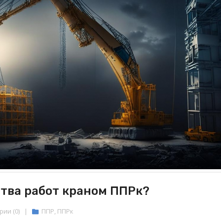
ства работ краном ППРк?
ии (0)
|
ППР
,
ППРк