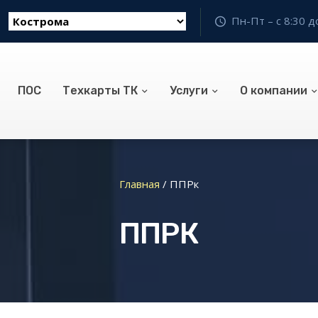
Пн-Пт – с 8:30 д
ПОС
Техкарты ТК
Услуги
О компании
Главная
/
ППРк
ППРК