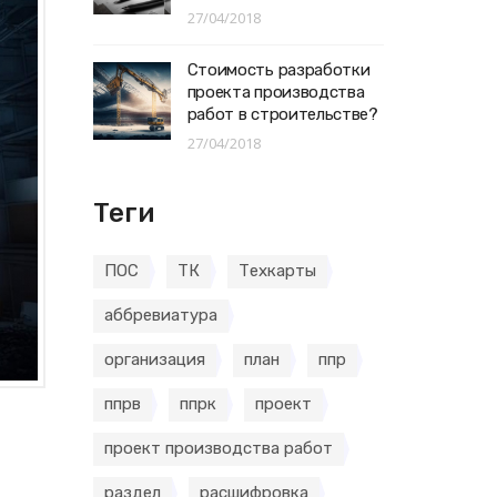
27/04/2018
Стоимость разработки
проекта производства
работ в строительстве?
27/04/2018
Теги
ПОС
ТК
Техкарты
аббревиатура
организация
план
ппр
ппрв
ппрк
проект
проект производства работ
раздел
расшифровка