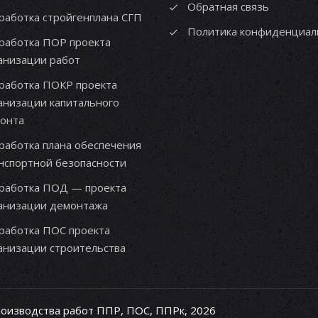
Обратная связь
работка стройгенплана СГП
Политика конфиденциал
работка ПОР проекта
анизации работ
работка ПОКР проекта
анизации капитального
онта
работка плана обеспечения
нспортной безопасности
работка ПОД — проекта
анизации демонтажа
работка ПОС проекта
анизации строительства
роизводства работ ППР, ПОС, ППРк, 2026