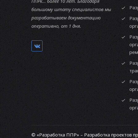
ППРк... более 10 лет. Благодаря
Раз
большому штату специалистов мы
разрабатываем документацию
Раз
оперативно, от 1 дня.
орг
Раз
орг
рем
Раз
тра
Раз
орг
Раз
орг
© «Разработка ППР» – Разработка проектов п