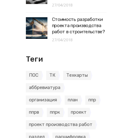
27/04/2018
Стоимость разработки
проекта производства
работ в строительстве?
27/04/2018
Теги
ПОС
ТК
Техкарты
аббревиатура
организация
план
ппр
ппрв
ппрк
проект
проект производства работ
раздел
расшифровка