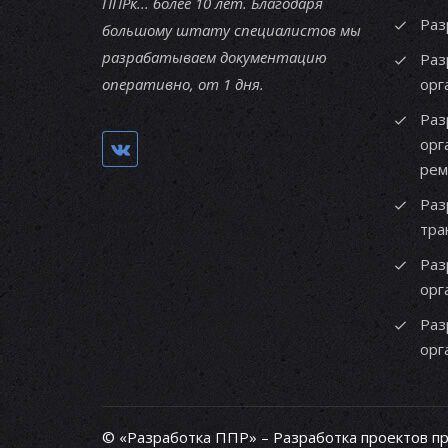
ППРк... более 10 лет. Благодаря
Раз
большому штату специалистов мы
разрабатываем документацию
Раз
оперативно, от 1 дня.
орг
Раз
орг
рем
Раз
тра
Раз
орг
Раз
орг
© «Разработка ППР» – Разработка проектов п