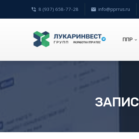
8 (937) 658-77-28
info@pprrus.ru
ППР
ЗАПИС