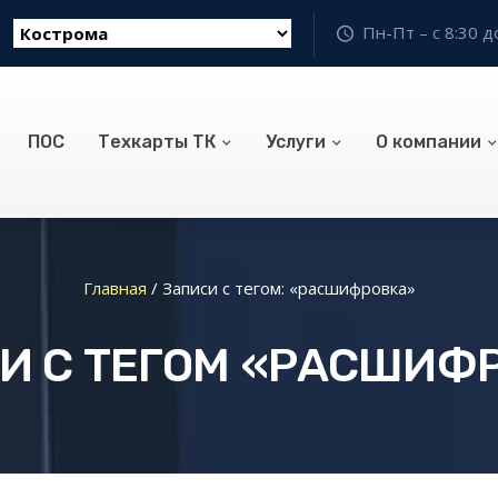
Пн-Пт – с 8:30 д
ПОС
Техкарты ТК
Услуги
О компании
Главная
/
Записи с тегом: «расшифровка»
И С ТЕГОМ «РАСШИФ