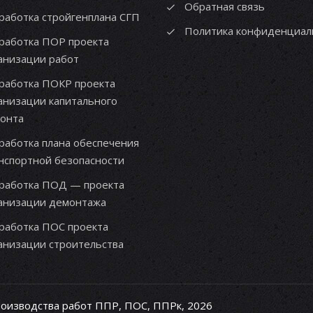
Обратная связь
работка стройгенплана СГП
Политика конфиденциал
работка ПОР проекта
анизации работ
работка ПОКР проекта
анизации капитального
онта
работка плана обеспечения
нспортной безопасности
работка ПОД — проекта
анизации демонтажа
работка ПОС проекта
анизации строительства
роизводства работ ППР, ПОС, ППРк, 2026