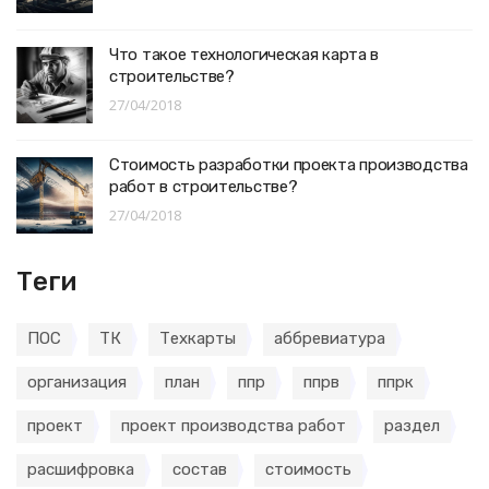
Что такое технологическая карта в
строительстве?
27/04/2018
Стоимость разработки проекта производства
работ в строительстве?
27/04/2018
Теги
ПОС
ТК
Техкарты
аббревиатура
организация
план
ппр
ппрв
ппрк
проект
проект производства работ
раздел
расшифровка
состав
стоимость