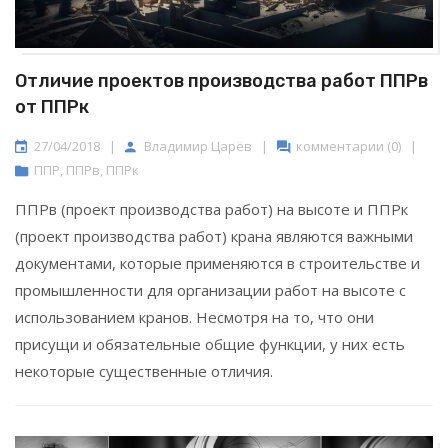
Отличие проектов производства работ ППРв
от ППРк
27/04/2018
|
Владимир Царёв
|
комментарии (0)
|
ППР
,
ППРв
,
ППРк
ППРв (проект производства работ) на высоте и ППРк
(проект производства работ) крана являются важными
документами, которые применяются в строительстве и
промышленности для организации работ на высоте с
использованием кранов. Несмотря на то, что они
присущи и обязательные общие функции, у них есть
некоторые существенные отличия.