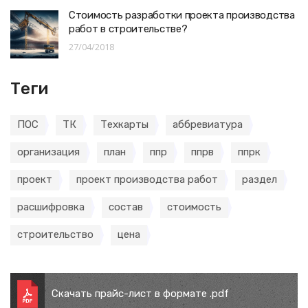
Стоимость разработки проекта производства
работ в строительстве?
27/04/2018
Теги
ПОС
ТК
Техкарты
аббревиатура
организация
план
ппр
ппрв
ппрк
проект
проект производства работ
раздел
расшифровка
состав
стоимость
строительство
цена
Скачать прайс-лист в формате .pdf