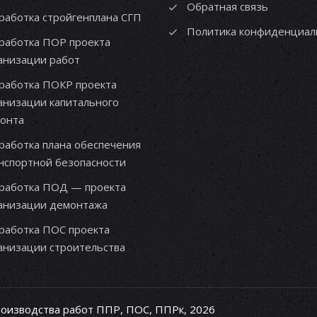
Обратная связь
работка стройгенплана СГП
Политика конфиденциал
работка ПОР проекта
анизации работ
работка ПОКР проекта
анизации капитального
онта
работка плана обеспечения
нспортной безопасности
работка ПОД — проекта
анизации демонтажа
работка ПОС проекта
анизации строительства
роизводства работ ППР, ПОС, ППРк, 2026