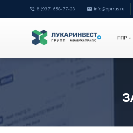
8 (937) 658-77-28
info@pprrus.ru
ППР
З