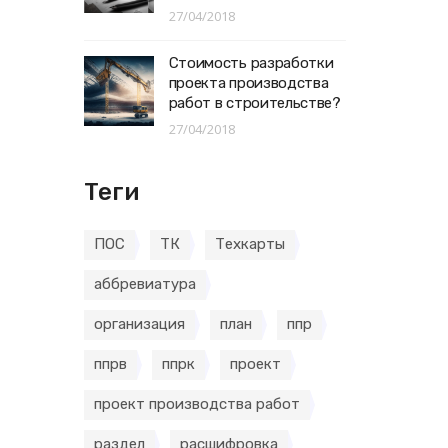
27/04/2018
Стоимость разработки
проекта производства
работ в строительстве?
27/04/2018
Теги
ПОС
ТК
Техкарты
аббревиатура
организация
план
ппр
ппрв
ппрк
проект
проект производства работ
раздел
расшифровка