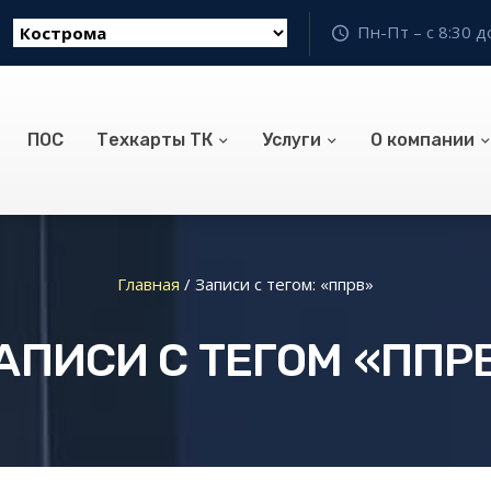
Пн-Пт – с 8:30 д
ПОС
Техкарты ТК
Услуги
О компании
Главная
/
Записи с тегом: «ппрв»
АПИСИ С ТЕГОМ «ППР