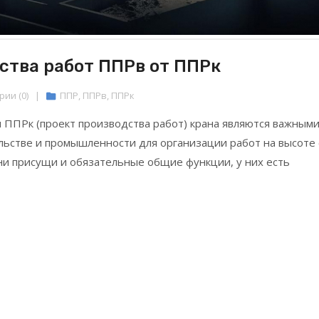
ства работ ППРв от ППРк
ии (0)
|
ППР
,
ППРв
,
ППРк
и ППРк (проект производства работ) крана являются важным
льстве и промышленности для организации работ на высоте 
они присущи и обязательные общие функции, у них есть