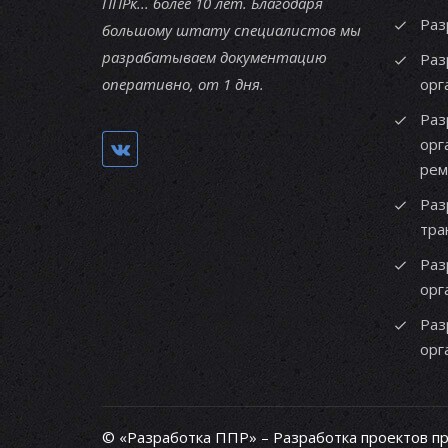
ППРк... более 10 лет. Благодаря
Раз
большому штату специалистов мы
разрабатываем документацию
Раз
оперативно, от 1 дня.
орг
Раз
орг
рем
Раз
тра
Раз
орг
Раз
орг
© «Разработка ППР» – Разработка проектов п