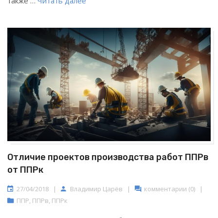
также …
Читать далее
Отличие проектов производства работ ППРв
от ППРк
27/04/2018
|
Владимир Царёв
|
комментарии (0)
|
ППР
,
ППРв
,
ППРк